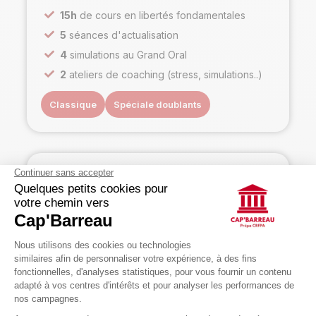
15h
de cours en libertés fondamentales
5
séances d'actualisation
4
simulations au Grand Oral
2
ateliers de coaching (stress, simulations..)
Classique
Spéciale doublants
En ligne ou à Paris
Formule estivales intensives
De juin à novembre 2026
Préparation aux écrits (juin-août)
97h
de cours
32
examens blancs corrigés
24
séminaires de correction