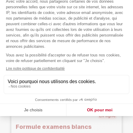
Accès aux
fascicules actualisés
3
ateliers de méthode
(coaching,
méthodologie)
Suivi
personnalisé par un tuteur
Préparation aux oraux (septembre à novembre)
15h
de cours en libertés fondamentales
2
séances d'actualisation
2
simulations au Grand Oral
2
ateliers de coaching (stress, simulations..)
En ligne
À Paris
Spéciale doublants
En ligne
Formule examens blancs