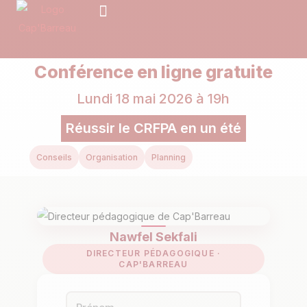
Le CRFPA
Notre prépa
Nos formules pour le CRFPA
Prendre RDV
Conférence en ligne gratuite
Lundi 18 mai 2026 à 19h
Réussir le CRFPA en un été
Conseils
Organisation
Planning
Nawfel Sekfali
DIRECTEUR PÉDAGOGIQUE ·
CAP'BARREAU