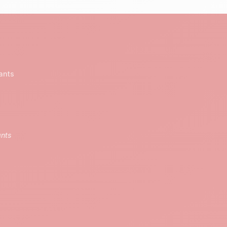
ants
ants