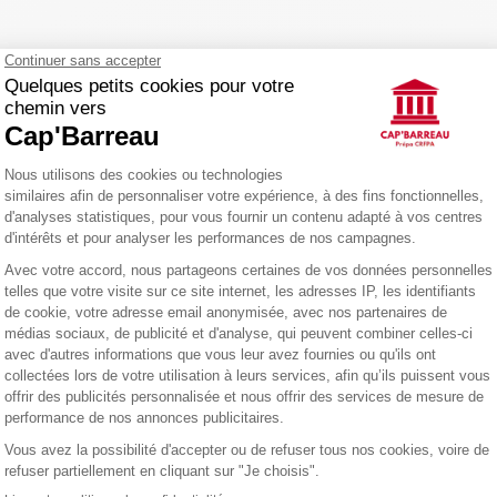
e droit social ?
le et les modes alternatifs de règlement des différends
,
udiciaire
are à l’épreuve de droit social ?