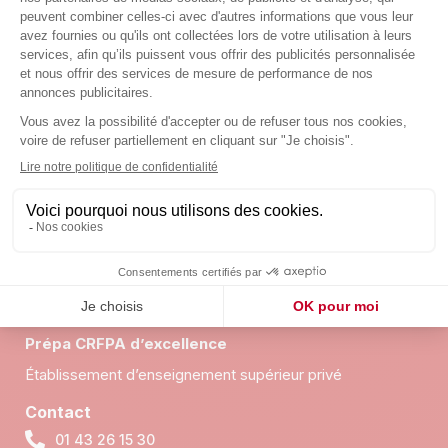
en ligne
intensive à Paris
2490,00
€
2290,00
€
1717,50
€
1867,50
€
Sélectionner Des
Options
Sélectionner Des
Options
Prépa CRFPA d’excellence
Établissement d’enseignement supérieur privé
Contact
01 43 26 15 30