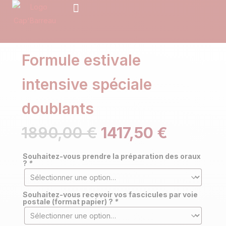
Le CRFPA
Notre prépa
Nos formules pour le CRFPA
Prendre RDV
Formule estivale
intensive spéciale
doublants
1890,00
€
1417,50
€
Souhaitez-vous prendre la préparation des oraux
?
*
Souhaitez-vous recevoir vos fascicules par voie
postale (format papier) ?
*