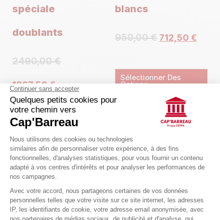
spéciale
blancs
doublants
950,00
€
712,50
€
2490,00
€
Sélectionner Des
1867,50
€
Options
Sélectionner Des
Options
Formule annuelle
Formule estivale