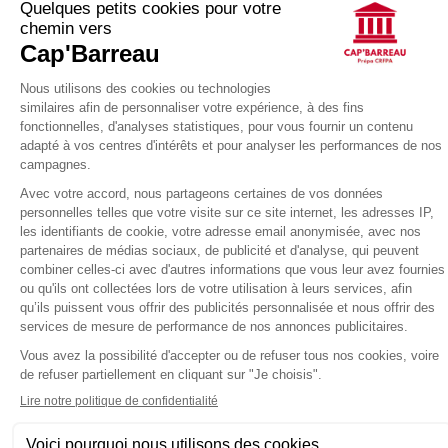
n’y ont jamais été formés. C’est pourquoi nous allons vous lister
5 erreurs à éviter lors de votre note de synthèse. Erreur n°1 : […]
CRFPA : Quelles sont les 5 règles
d’or pour réussir la note de
synthèse ?
Accueil CRFPA : Quelles sont les 5 règles d’or pour réussir la
note de synthèse ? C’est l’épreuve reine du CRFPA. Affectée
d’un coefficient 3, la note de synthèse est un incontournable
pour réussir l’examen d’entrée à la profession d’avocat. En
l’espace de 5 heures, les étudiants doivent mettre en lumière le
lien entre plusieurs documents […]
Comment bien se préparer pour le
grand oral ?